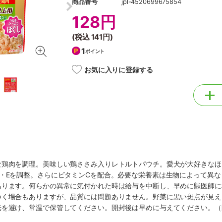
商品番号
jpl-4520699675854
128円
(税込
141円
)
1
ポイント
お気に入りに登録する
な鶏肉を調理。美味しい鶏ささみ入りレトルトパウチ。愛犬が大好きなほ
群・Eを調整。さらにビタミンCを配合。必要な栄養素は生物によって異
あります。何らかの異常に気付かれた時は給与を中断し、早めに獣医師に
つく場合もありますが、品質には問題ありません。野菜に黒い斑点が見え
光を避け、常温で保管してください。開封後は早めに与えてください。（