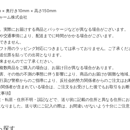
 × 奥行き10mm × 高さ150mm
チャーム株式会社
す。実際にお届けする商品とパッケージなどが異なる場合がございます。
順や交通事情により、配送までに時間がかかる場合がございます。
できません。
ギフト用のラッピング対応につきましては承っておりません。ご了承くだ
配送伝票を貼っての出荷となります。
出来ませんのでご了承ください。
も複数商品をご購入の場合は、お届け日が異なる場合があります。
災害、その他の不測の事態に伴う影響により、商品のお届けが困難な地域
施行及び警察からのご指導により、反社会的勢力関係者からのご注文はお
力関係者が含まれている場合は、ご注文をお受けした後でもお取引をお断
意事項】
在・転居・住所不明・誤記などで、送り状に記載の住所と異なる住所にお
になりました。送り状にご記入の際は、お間違いがないよう十分にご注意
ら探す