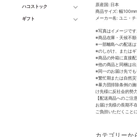
原産国: 日本
ハコストック
商品サイズ: 幅100mm
メーカー名: ユニ・
ギフト
※写真はイメージで
※商品在庫・天候不
※一部離島への配送は
※のしがけ、または
※商品の外箱に直接
※他の商品と同梱は
※同一のお届け先で
※繁忙期または自然
※暴力団排除条例の
け先様に反社会的勢
【配送商品へのご注
お届け先様の長期不
ご負担いただくこと
カテゴリーか