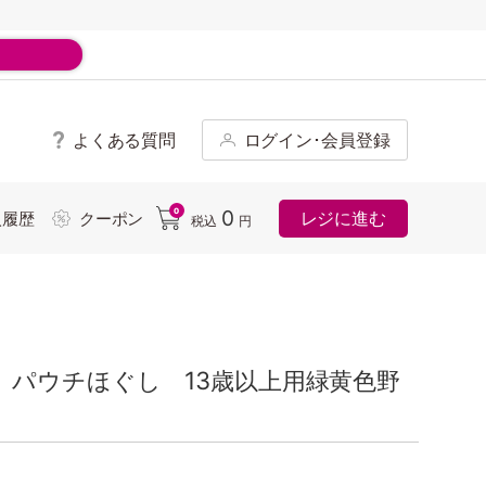
よくある質問
ログイン･会員登録
ド
0
0
レジに進む
入履歴
クーポン
税込
円
 パウチほぐし 13歳以上用緑黄色野