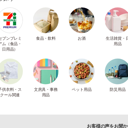
セブンプレミ
食品・飲料
お酒
生活雑貨・
アム（食品・
用品
日用品）
子供衣料・ス
文房具・事務
ペット用品
防災用品
クール関連
用品
お客様の声をお聞か