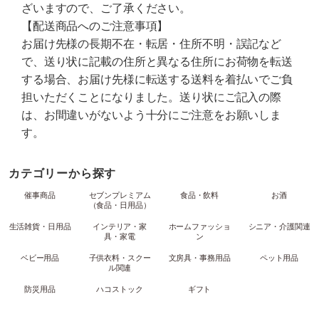
ざいますので、ご了承ください。
【配送商品へのご注意事項】
お届け先様の長期不在・転居・住所不明・誤記など
で、送り状に記載の住所と異なる住所にお荷物を転送
する場合、お届け先様に転送する送料を着払いでご負
担いただくことになりました。送り状にご記入の際
は、お間違いがないよう十分にご注意をお願いしま
す。
カテゴリーから探す
催事商品
セブンプレミアム
食品・飲料
お酒
（食品・日用品）
生活雑貨・日用品
インテリア・家
ホームファッショ
シニア・介護関連
具・家電
ン
ベビー用品
子供衣料・スクー
文房具・事務用品
ペット用品
ル関連
防災用品
ハコストック
ギフト