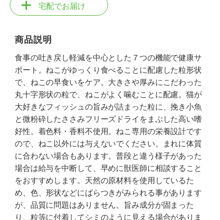
宅配でお届け
商品説明
食事の吐き戻し軽減を中心とした７つの機能で健康サ
ポート。ねこがゆっくり食べることに配慮した粒形状
で、ねこの早食いをケア。大きさや厚みにこだわった
丸十字形状の粒で、ねこがよく噛むことに配慮。猫が
大好きなフィッシュの旨みが詰まった粒に、挽き小魚
と微粉砕したささみフリーズドライをまぶした高い嗜
好性。着色料・香料不使用。ねこ専用の栄養設計です
ので、ねこ以外には与えないでください。まれに体質
に合わない場合もあります。普段と違う様子があった
場合は給与を中断して、早めに獣医師に相談すること
をおすすめします。天然の原材料を使用しているた
め、色、形状などにばらつきがみられる事があります
が、品質に問題はありません。旨み成分が固まった
り、粒等に付着してシミのように見える場合がありま