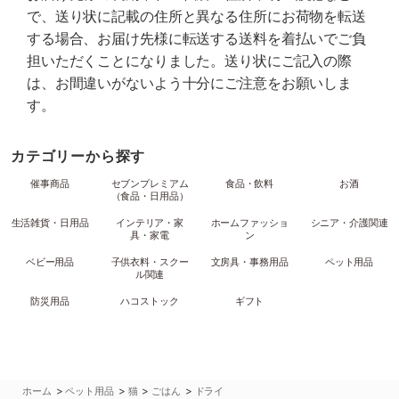
で、送り状に記載の住所と異なる住所にお荷物を転送
する場合、お届け先様に転送する送料を着払いでご負
担いただくことになりました。送り状にご記入の際
は、お間違いがないよう十分にご注意をお願いしま
す。
カテゴリーから探す
催事商品
セブンプレミアム
食品・飲料
お酒
（食品・日用品）
生活雑貨・日用品
インテリア・家
ホームファッショ
シニア・介護関連
具・家電
ン
ベビー用品
子供衣料・スクー
文房具・事務用品
ペット用品
ル関連
防災用品
ハコストック
ギフト
>
>
>
>
ホーム
ペット用品
猫
ごはん
ドライ