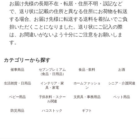
お届け先様の長期不在・転居・住所不明・誤記など
で、送り状に記載の住所と異なる住所にお荷物を転送
する場合、お届け先様に転送する送料を着払いでご負
担いただくことになりました。送り状にご記入の際
は、お間違いがないよう十分にご注意をお願いしま
す。
カテゴリーから探す
催事商品
セブンプレミアム
食品・飲料
お酒
（食品・日用品）
生活雑貨・日用品
インテリア・家
ホームファッショ
シニア・介護関連
具・家電
ン
ベビー用品
子供衣料・スクー
文房具・事務用品
ペット用品
ル関連
防災用品
ハコストック
ギフト