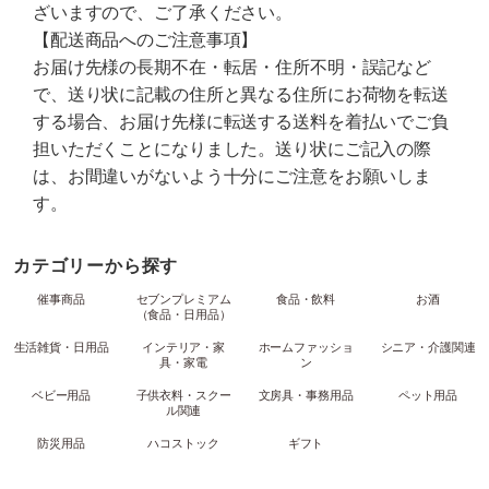
ざいますので、ご了承ください。
【配送商品へのご注意事項】
お届け先様の長期不在・転居・住所不明・誤記など
で、送り状に記載の住所と異なる住所にお荷物を転送
する場合、お届け先様に転送する送料を着払いでご負
担いただくことになりました。送り状にご記入の際
は、お間違いがないよう十分にご注意をお願いしま
す。
カテゴリーから探す
催事商品
セブンプレミアム
食品・飲料
お酒
（食品・日用品）
生活雑貨・日用品
インテリア・家
ホームファッショ
シニア・介護関連
具・家電
ン
ベビー用品
子供衣料・スクー
文房具・事務用品
ペット用品
ル関連
防災用品
ハコストック
ギフト