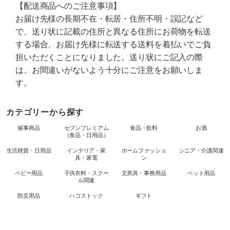
【配送商品へのご注意事項】
お届け先様の長期不在・転居・住所不明・誤記など
で、送り状に記載の住所と異なる住所にお荷物を転送
する場合、お届け先様に転送する送料を着払いでご負
担いただくことになりました。送り状にご記入の際
は、お間違いがないよう十分にご注意をお願いしま
す。
カテゴリーから探す
催事商品
セブンプレミアム
食品・飲料
お酒
（食品・日用品）
生活雑貨・日用品
インテリア・家
ホームファッショ
シニア・介護関連
具・家電
ン
ベビー用品
子供衣料・スクー
文房具・事務用品
ペット用品
ル関連
防災用品
ハコストック
ギフト