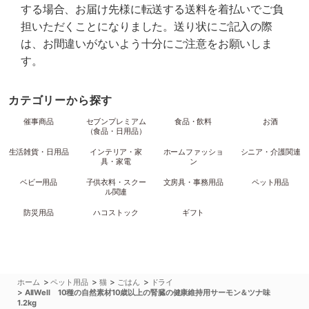
する場合、お届け先様に転送する送料を着払いでご負
担いただくことになりました。送り状にご記入の際
は、お間違いがないよう十分にご注意をお願いしま
す。
カテゴリーから探す
催事商品
セブンプレミアム
食品・飲料
お酒
（食品・日用品）
生活雑貨・日用品
インテリア・家
ホームファッショ
シニア・介護関連
具・家電
ン
ベビー用品
子供衣料・スクー
文房具・事務用品
ペット用品
ル関連
防災用品
ハコストック
ギフト
>
>
>
>
ホーム
ペット用品
猫
ごはん
ドライ
>
AllWell 10種の自然素材10歳以上の腎臓の健康維持用サーモン＆ツナ味
1.2kg