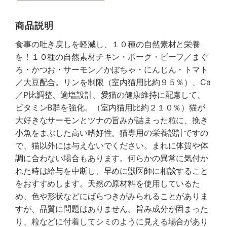
商品説明
食事の吐き戻しを軽減し、１０種の自然素材と栄養
を！１０種の自然素材チキン・ポーク・ビーフ／まぐ
ろ・かつお・サーモン／かぼちゃ・にんじん・トマト
／大豆配合。リンを制限（室内猫用比約９５％）、Ca
／P比調整、適塩設計。愛猫の健康維持に配慮して、
ビタミンB群を強化。（室内猫用比約２１０％）猫が
大好きなサーモンとツナの旨みが詰まった粒に、挽き
小魚をまぶした高い嗜好性。猫専用の栄養設計ですの
で、猫以外には与えないでください。まれに体質や体
調に合わない場合もあります。何らかの異常に気付か
れた時は給与を中断し、早めに獣医師に相談すること
をおすすめします。天然の原材料を使用しているた
め、色や形状などにばらつきがみられることがありま
すが、品質に問題はありません。旨み成分が固まった
り、粒などに付着してシミのように見える場合があり