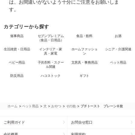
は、お間違いがないよう十分にご注意をお願いしま
す。
カテゴリーから探す
催事商品
セブンプレミアム
食品・飲料
お酒
（食品・日用品）
生活雑貨・日用品
インテリア・家
ホームファッショ
シニア・介護関連
具・家電
ン
ベビー用品
子供衣料・スクー
文房具・事務用品
ペット用品
ル関連
防災用品
ハコストック
ギフト
>
>
>
>
>
ホーム
ペット用品
犬
おやつ
その他
プチトースト プレーン８枚
ご利用ガイド
お問合せ窓口
会社概要
利用規約