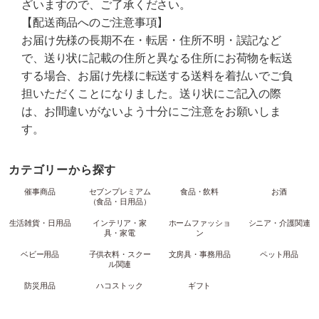
ざいますので、ご了承ください。
【配送商品へのご注意事項】
お届け先様の長期不在・転居・住所不明・誤記など
で、送り状に記載の住所と異なる住所にお荷物を転送
する場合、お届け先様に転送する送料を着払いでご負
担いただくことになりました。送り状にご記入の際
は、お間違いがないよう十分にご注意をお願いしま
す。
カテゴリーから探す
催事商品
セブンプレミアム
食品・飲料
お酒
（食品・日用品）
生活雑貨・日用品
インテリア・家
ホームファッショ
シニア・介護関連
具・家電
ン
ベビー用品
子供衣料・スクー
文房具・事務用品
ペット用品
ル関連
防災用品
ハコストック
ギフト