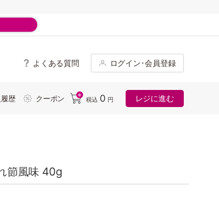
よくある質問
ログイン･会員登録
ド
0
0
レジに進む
入履歴
クーポン
税込
円
れ節風味 40g