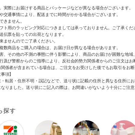
す。実際にお届けする商品とパッケージなどが異なる場合がございます。
順や交通事情により、配送までに時間がかかる場合がございます。
できません。
ギフト用のラッピング対応につきましては承っておりません。ご了承くだ
配送伝票を貼っての出荷となります。
出来ませんのでご了承ください。
も複数商品をご購入の場合は、お届け日が異なる場合があります。
災害、その他の不測の事態に伴う影響により、商品のお届けが困難な地域
施行及び警察からのご指導により、反社会的勢力関係者からのご注文はお
力関係者が含まれている場合は、ご注文をお受けした後でもお取引をお断
意事項】
在・転居・住所不明・誤記などで、送り状に記載の住所と異なる住所にお
になりました。送り状にご記入の際は、お間違いがないよう十分にご注意
ら探す