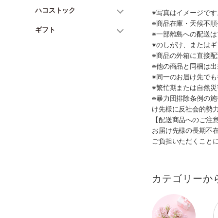
ハコストック
※写真はイメージで
※商品在庫・天候不
ギフト
※一部離島への配送は
※のしがけ、または
※商品の外箱に直接
※他の商品と同梱は
※同一のお届け先で
※繁忙期または自然
※暴力団排除条例の
け先様に反社会的勢
【配送商品へのご注
お届け先様の長期不
ご負担いただくこと
カテゴリーか