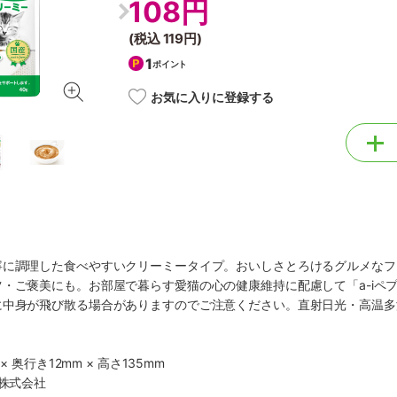
108円
(税込
119円
)
1
ポイント
お気に入りに登録する
寧に調理した食べやすいクリーミータイプ。おいしさとろけるグルメなフ
・ご褒美にも。お部屋で暮らす愛猫の心の健康維持に配慮して「a-iペ
に中身が飛び散る場合がありますのでご注意ください。直射日光・高温多
× 奥行き12mm × 高さ135mm
ア株式会社