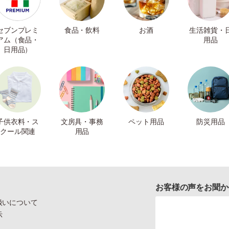
セブンプレミ
食品・飲料
お酒
生活雑貨・
アム（食品・
用品
日用品）
子供衣料・ス
文房具・事務
ペット用品
防災用品
クール関連
用品
お客様の声をお聞か
扱いについて
示