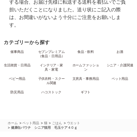
する場合、お届け先様に転送する送料を着払いでご負
担いただくことになりました。送り状にご記入の際
は、お間違いがないよう十分にご注意をお願いしま
す。
カテゴリーから探す
催事商品
セブンプレミアム
食品・飲料
お酒
（食品・日用品）
生活雑貨・日用品
インテリア・家
ホームファッショ
シニア・介護関連
具・家電
ン
ベビー用品
子供衣料・スクー
文房具・事務用品
ペット用品
ル関連
防災用品
ハコストック
ギフト
>
>
>
>
ホーム
ペット用品
猫
ごはん
ウエット
>
健康缶パウチ シニア猫用 毛玉ケア４０ｇ