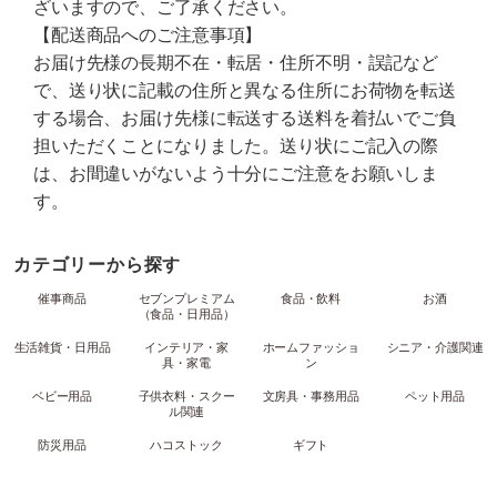
ざいますので、ご了承ください。
【配送商品へのご注意事項】
お届け先様の長期不在・転居・住所不明・誤記など
で、送り状に記載の住所と異なる住所にお荷物を転送
する場合、お届け先様に転送する送料を着払いでご負
担いただくことになりました。送り状にご記入の際
は、お間違いがないよう十分にご注意をお願いしま
す。
カテゴリーから探す
催事商品
セブンプレミアム
食品・飲料
お酒
（食品・日用品）
生活雑貨・日用品
インテリア・家
ホームファッショ
シニア・介護関連
具・家電
ン
ベビー用品
子供衣料・スクー
文房具・事務用品
ペット用品
ル関連
防災用品
ハコストック
ギフト