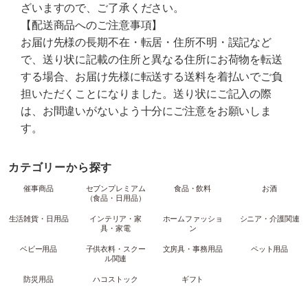
ざいますので、ご了承ください。
【配送商品へのご注意事項】
お届け先様の長期不在・転居・住所不明・誤記など
で、送り状に記載の住所と異なる住所にお荷物を転送
する場合、お届け先様に転送する送料を着払いでご負
担いただくことになりました。送り状にご記入の際
は、お間違いがないよう十分にご注意をお願いしま
す。
カテゴリーから探す
催事商品
セブンプレミアム
食品・飲料
お酒
（食品・日用品）
生活雑貨・日用品
インテリア・家
ホームファッショ
シニア・介護関連
具・家電
ン
ベビー用品
子供衣料・スクー
文房具・事務用品
ペット用品
ル関連
防災用品
ハコストック
ギフト