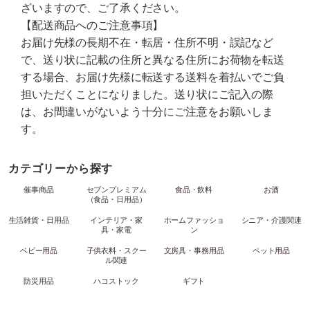
ざいますので、ご了承ください。
【配送商品へのご注意事項】
お届け先様の長期不在・転居・住所不明・誤記など
で、送り状に記載の住所と異なる住所にお荷物を転送
する場合、お届け先様に転送する送料を着払いでご負
担いただくことになりました。送り状にご記入の際
は、お間違いがないよう十分にご注意をお願いしま
す。
カテゴリーから探す
催事商品
セブンプレミアム
食品・飲料
お酒
（食品・日用品）
生活雑貨・日用品
インテリア・家
ホームファッショ
シニア・介護関連
具・家電
ン
ベビー用品
子供衣料・スクー
文房具・事務用品
ペット用品
ル関連
防災用品
ハコストック
ギフト