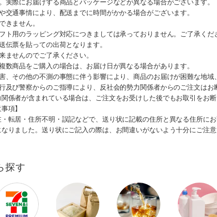
す。実際にお届けする商品とパッケージなどが異なる場合がございます。
順や交通事情により、配送までに時間がかかる場合がございます。
できません。
ギフト用のラッピング対応につきましては承っておりません。ご了承くだ
配送伝票を貼っての出荷となります。
出来ませんのでご了承ください。
も複数商品をご購入の場合は、お届け日が異なる場合があります。
災害、その他の不測の事態に伴う影響により、商品のお届けが困難な地域
施行及び警察からのご指導により、反社会的勢力関係者からのご注文はお
力関係者が含まれている場合は、ご注文をお受けした後でもお取引をお断
意事項】
在・転居・住所不明・誤記などで、送り状に記載の住所と異なる住所にお
になりました。送り状にご記入の際は、お間違いがないよう十分にご注意
ら探す