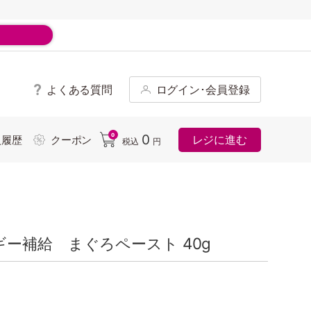
よくある質問
ログイン･会員登録
ド
0
0
レジに進む
入履歴
クーポン
税込
円
ー補給 まぐろペースト 40g