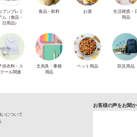
セブンプレミ
食品・飲料
お酒
生活雑貨・
アム（食品・
用品
日用品）
子供衣料・ス
文房具・事務
ペット用品
防災用品
クール関連
用品
お客様の声をお聞か
扱いについて
示