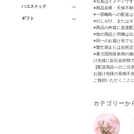
※写真はイメージで
ハコストック
※商品在庫・天候不
※一部離島への配送は
ギフト
※のしがけ、または
※商品の外箱に直接
※他の商品と同梱は
※同一のお届け先で
※繁忙期または自然
※暴力団排除条例の
け先様に反社会的勢
【配送商品へのご注
お届け先様の長期不
ご負担いただくこと
カテゴリーか