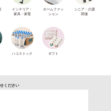
日
インテリア・
ホームファッ
シニア・介護
家具・家電
ション
関連
ハコストック
ギフト
せください