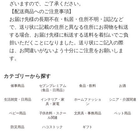
ざいますので、ご了承ください。
【配送商品へのご注意事項】
お届け先様の長期不在・転居・住所不明・誤記など
で、送り状に記載の住所と異なる住所にお荷物を転送
する場合、お届け先様に転送する送料を着払いでご負
担いただくことになりました。送り状にご記入の際
は、お間違いがないよう十分にご注意をお願いしま
す。
カテゴリーから探す
催事商品
セブンプレミアム
食品・飲料
お酒
（食品・日用品）
生活雑貨・日用品
インテリア・家
ホームファッショ
シニア・介護関連
具・家電
ン
ベビー用品
子供衣料・スクー
文房具・事務用品
ペット用品
ル関連
防災用品
ハコストック
ギフト