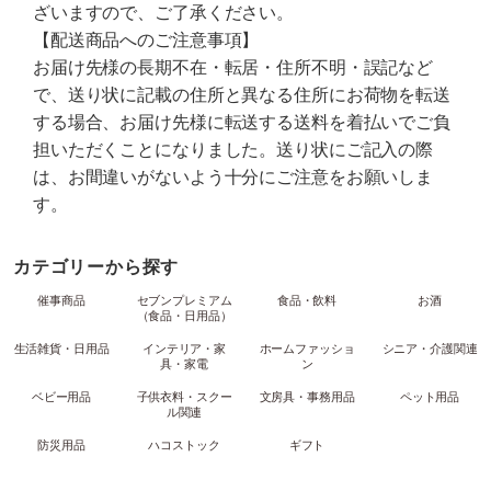
ざいますので、ご了承ください。
【配送商品へのご注意事項】
お届け先様の長期不在・転居・住所不明・誤記など
で、送り状に記載の住所と異なる住所にお荷物を転送
する場合、お届け先様に転送する送料を着払いでご負
担いただくことになりました。送り状にご記入の際
は、お間違いがないよう十分にご注意をお願いしま
す。
カテゴリーから探す
催事商品
セブンプレミアム
食品・飲料
お酒
（食品・日用品）
生活雑貨・日用品
インテリア・家
ホームファッショ
シニア・介護関連
具・家電
ン
ベビー用品
子供衣料・スクー
文房具・事務用品
ペット用品
ル関連
防災用品
ハコストック
ギフト