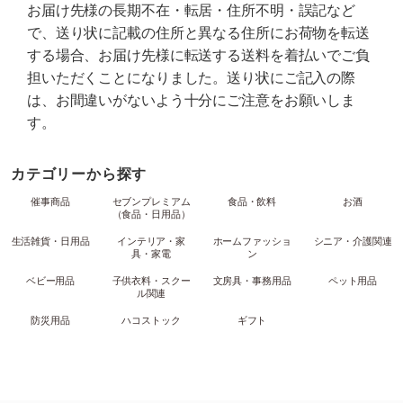
お届け先様の長期不在・転居・住所不明・誤記など
で、送り状に記載の住所と異なる住所にお荷物を転送
する場合、お届け先様に転送する送料を着払いでご負
担いただくことになりました。送り状にご記入の際
は、お間違いがないよう十分にご注意をお願いしま
す。
カテゴリーから探す
催事商品
セブンプレミアム
食品・飲料
お酒
（食品・日用品）
生活雑貨・日用品
インテリア・家
ホームファッショ
シニア・介護関連
具・家電
ン
ベビー用品
子供衣料・スクー
文房具・事務用品
ペット用品
ル関連
防災用品
ハコストック
ギフト