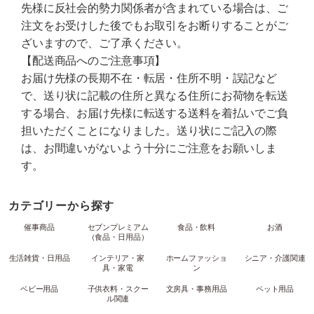
先様に反社会的勢力関係者が含まれている場合は、ご
注文をお受けした後でもお取引をお断りすることがご
ざいますので、ご了承ください。
【配送商品へのご注意事項】
お届け先様の長期不在・転居・住所不明・誤記など
で、送り状に記載の住所と異なる住所にお荷物を転送
する場合、お届け先様に転送する送料を着払いでご負
担いただくことになりました。送り状にご記入の際
は、お間違いがないよう十分にご注意をお願いしま
す。
カテゴリーから探す
催事商品
セブンプレミアム
食品・飲料
お酒
（食品・日用品）
生活雑貨・日用品
インテリア・家
ホームファッショ
シニア・介護関連
具・家電
ン
ベビー用品
子供衣料・スクー
文房具・事務用品
ペット用品
ル関連