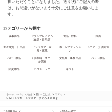
担いただくことになりました。送り状にご記入の際
は、お間違いがないよう十分にご注意をお願いしま
す。
カテゴリーから探す
催事商品
セブンプレミアム
食品・飲料
お酒
（食品・日用品）
生活雑貨・日用品
インテリア・家
ホームファッショ
シニア・介護関連
具・家電
ン
ベビー用品
子供衣料・スクー
文房具・事務用品
ペット用品
ル関連
防災用品
ハコストック
ギフト
>
>
>
>
ホーム
ペット用品
猫
ごはん
ウエット
>
ＭｉａｗＭｉａｗ３Ｐ まぐろ４８０ｇ
ご利用ガイド
お問合せ窓口