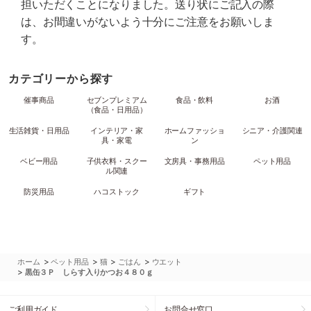
担いただくことになりました。送り状にご記入の際
は、お間違いがないよう十分にご注意をお願いしま
す。
カテゴリーから探す
催事商品
セブンプレミアム
食品・飲料
お酒
（食品・日用品）
生活雑貨・日用品
インテリア・家
ホームファッショ
シニア・介護関連
具・家電
ン
ベビー用品
子供衣料・スクー
文房具・事務用品
ペット用品
ル関連
防災用品
ハコストック
ギフト
>
>
>
>
ホーム
ペット用品
猫
ごはん
ウエット
>
黒缶３Ｐ しらす入りかつお４８０ｇ
ご利用ガイド
お問合せ窓口