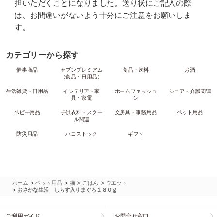
担いただくことになりました。送り状にご記入の際
は、お間違いがないよう十分にご注意をお願いしま
す。
カテゴリーから探す
催事商品
セブンプレミアム
食品・飲料
お酒
（食品・日用品）
生活雑貨・日用品
インテリア・家
ホームファッショ
シニア・介護関連
具・家電
ン
ベビー用品
子供衣料・スクー
文房具・事務用品
ペット用品
ル関連
防災用品
ハコストック
ギフト
>
>
>
>
ホーム
ペット用品
猫
ごはん
ウエット
>
おさかな生活 しらす入りまぐろ１８０ｇ
ご利用ガイド
お問合せ窓口