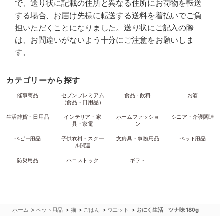
で、送り状に記載の住所と異なる住所にお荷物を転送
する場合、お届け先様に転送する送料を着払いでご負
担いただくことになりました。送り状にご記入の際
は、お間違いがないよう十分にご注意をお願いしま
す。
カテゴリーから探す
催事商品
セブンプレミアム
食品・飲料
お酒
（食品・日用品）
生活雑貨・日用品
インテリア・家
ホームファッショ
シニア・介護関連
具・家電
ン
ベビー用品
子供衣料・スクー
文房具・事務用品
ペット用品
ル関連
防災用品
ハコストック
ギフト
>
>
>
>
>
ホーム
ペット用品
猫
ごはん
ウエット
おにく生活 ツナ味 180g