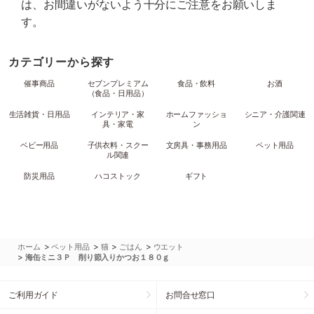
は、お間違いがないよう十分にご注意をお願いしま
す。
カテゴリーから探す
催事商品
セブンプレミアム
食品・飲料
お酒
（食品・日用品）
生活雑貨・日用品
インテリア・家
ホームファッショ
シニア・介護関連
具・家電
ン
ベビー用品
子供衣料・スクー
文房具・事務用品
ペット用品
ル関連
防災用品
ハコストック
ギフト
>
>
>
>
ホーム
ペット用品
猫
ごはん
ウエット
>
海缶ミニ３Ｐ 削り節入りかつお１８０ｇ
ご利用ガイド
お問合せ窓口