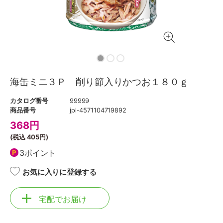
海缶ミニ３Ｐ 削り節入りかつお１８０ｇ
カタログ番号
99999
商品番号
jpl-4571104719892
368
円
(税込
405円
)
3ポイント
お気に入りに登録する
宅配でお届け