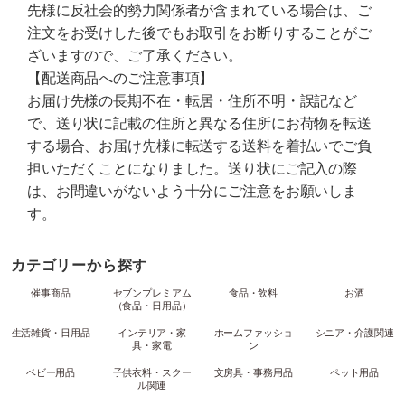
先様に反社会的勢力関係者が含まれている場合は、ご
注文をお受けした後でもお取引をお断りすることがご
ざいますので、ご了承ください。
【配送商品へのご注意事項】
お届け先様の長期不在・転居・住所不明・誤記など
で、送り状に記載の住所と異なる住所にお荷物を転送
する場合、お届け先様に転送する送料を着払いでご負
担いただくことになりました。送り状にご記入の際
は、お間違いがないよう十分にご注意をお願いしま
す。
カテゴリーから探す
催事商品
セブンプレミアム
食品・飲料
お酒
（食品・日用品）
生活雑貨・日用品
インテリア・家
ホームファッショ
シニア・介護関連
具・家電
ン
ベビー用品
子供衣料・スクー
文房具・事務用品
ペット用品
ル関連