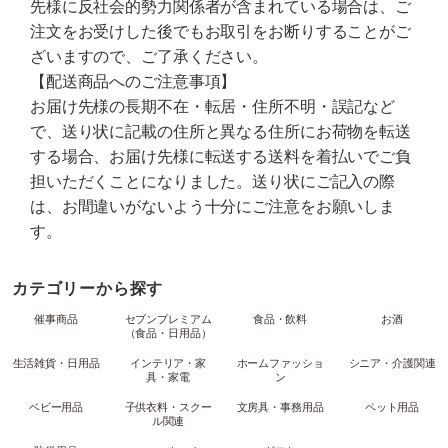
先様に反社会的勢力関係者が含まれている場合は、ご
注文をお受けした後でもお取引をお断りすることがご
ざいますので、ご了承ください。
【配送商品へのご注意事項】
お届け先様の長期不在・転居・住所不明・誤記など
で、送り状に記載の住所と異なる住所にお荷物を転送
する場合、お届け先様に転送する送料を着払いでご負
担いただくことになりました。送り状にご記入の際
は、お間違いがないよう十分にご注意をお願いしま
す。
カテゴリーから探す
催事商品
セブンプレミアム
食品・飲料
お酒
（食品・日用品）
生活雑貨・日用品
インテリア・家
ホームファッショ
シニア・介護関連
具・家電
ン
ベビー用品
子供衣料・スクー
文房具・事務用品
ペット用品
ル関連