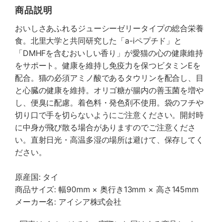
商品説明
おいしさあふれるジューシーゼリータイプの総合栄養
食。北里大学と共同研究した「a-iペプチド」と
「DMHFを含むおいしい香り」が愛猫の心の健康維持
をサポート。健康を維持し免疫力を保つビタミンEを
配合。猫の必須アミノ酸であるタウリンを配合し、目
と心臓の健康を維持。オリゴ糖が腸内の善玉菌を増や
し、便臭に配慮。着色料・発色剤不使用。袋のフチや
切り口で手を切らないようにご注意ください。開封時
に中身が飛び散る場合がありますのでご注意くださ
い。直射日光・高温多湿の場所は避けて、保存してく
ださい。
原産国: タイ
商品サイズ: 幅90mm × 奥行き13mm × 高さ145mm
メーカー名: アイシア株式会社