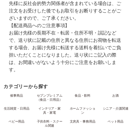
先様に反社会的勢力関係者が含まれている場合は、ご
注文をお受けした後でもお取引をお断りすることがご
ざいますので、ご了承ください。
【配送商品へのご注意事項】
お届け先様の長期不在・転居・住所不明・誤記など
で、送り状に記載の住所と異なる住所にお荷物を転送
する場合、お届け先様に転送する送料を着払いでご負
担いただくことになりました。送り状にご記入の際
は、お間違いがないよう十分にご注意をお願いしま
す。
カテゴリーから探す
催事商品
セブンプレミアム
食品・飲料
お酒
（食品・日用品）
生活雑貨・日用品
インテリア・家
ホームファッショ
シニア・介護関連
具・家電
ン
ベビー用品
子供衣料・スクー
文房具・事務用品
ペット用品
ル関連