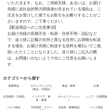
いただきます。なお、ご依頼主様、あるいは、お届け
先様に反社会的勢力関係者が含まれている場合は、ご
注文をお受けした後でもお取引をお断りすることがご
ざいますので、ご了承ください。
【配送商品へのご注意事項】
お届け先様の長期不在・転居・住所不明・誤記など
で、送り状に記載の住所と異なる住所にお荷物を転送
する場合、お届け先様に転送する送料を着払いでご負
担いただくことになりました。送り状にご記入の際
は、お間違いがないよう十分にご注意をお願いしま
す。
カテゴリーから探す
催事商品
セブンプレミアム
食品・飲料
お酒
（食品・日用品）
生活雑貨・日用品
インテリア・家
ホームファッショ
シニア・介護関連
具・家電
ン
ベビー用品
子供衣料・スクー
文房具・事務用品
ペット用品