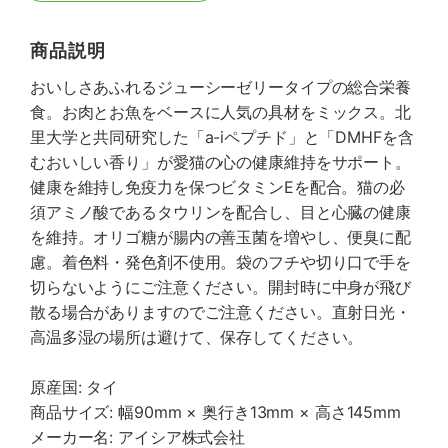
商品説明
おいしさあふれるジューシーゼリータイプの総合栄養
食。お肉とお魚をベースに人気の具材をミックス。北
里大学と共同研究した「a-iペプチド」と「DMHFを含
むおいしい香り」が愛猫の心の健康維持をサポート。
健康を維持し免疫力を保つビタミンEを配合。猫の必
須アミノ酸であるタウリンを配合し、目と心臓の健康
を維持。オリゴ糖が腸内の善玉菌を増やし、便臭に配
慮。着色料・発色剤不使用。袋のフチや切り口で手を
切らないようにご注意ください。開封時に中身が飛び
散る場合がありますのでご注意ください。直射日光・
高温多湿の場所は避けて、保存してください。
原産国: タイ
商品サイズ: 幅90mm × 奥行き13mm × 高さ145mm
メーカー名: アイシア株式会社