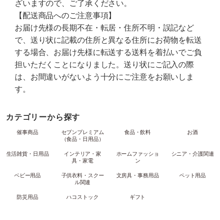
ざいますので、ご了承ください。
【配送商品へのご注意事項】
お届け先様の長期不在・転居・住所不明・誤記など
で、送り状に記載の住所と異なる住所にお荷物を転送
する場合、お届け先様に転送する送料を着払いでご負
担いただくことになりました。送り状にご記入の際
は、お間違いがないよう十分にご注意をお願いしま
す。
カテゴリーから探す
催事商品
セブンプレミアム
食品・飲料
お酒
（食品・日用品）
生活雑貨・日用品
インテリア・家
ホームファッショ
シニア・介護関連
具・家電
ン
ベビー用品
子供衣料・スクー
文房具・事務用品
ペット用品
ル関連
防災用品
ハコストック
ギフト