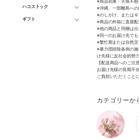
※商品在庫・天候不
ハコストック
※沖縄、一部離島へ
※のしがけ、または
ギフト
※商品の外箱に直接
※他の商品と同梱は
※同一のお届け先で
※繁忙期または自然
※暴力団排除条例の
け先様に反社会的勢
【配送商品へのご注
お届け先様の長期不
ご負担いただくこと
カテゴリーか