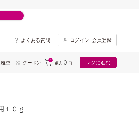
よくある質問
ログイン･会員登録
ド
0
0
レジに進む
入履歴
クーポン
税込
円
用１０ｇ