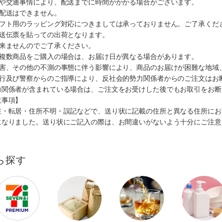
順や交通事情により、配送までに時間がかかる場合がございます。
の配送はできません。
ギフト用のラッピング対応につきましては承っておりません。ご了承くだ
配送伝票を貼っての出荷となります。
出来ませんのでご了承ください。
も複数商品をご購入の場合は、お届け日が異なる場合があります。
災害、その他の不測の事態に伴う影響により、商品のお届けが困難な地域
施行及び警察からのご指導により、反社会的勢力関係者からのご注文はお
力関係者が含まれている場合は、ご注文をお受けした後でもお取引をお断
意事項】
在・転居・住所不明・誤記などで、送り状に記載の住所と異なる住所にお
になりました。送り状にご記入の際は、お間違いがないよう十分にご注意
ら探す