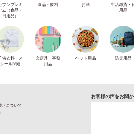
セブンプレミ
食品・飲料
お酒
生活雑貨・
アム（食品・
用品
日用品）
子供衣料・ス
文房具・事務
ペット用品
防災用品
クール関連
用品
お客様の声をお聞か
扱いについて
示