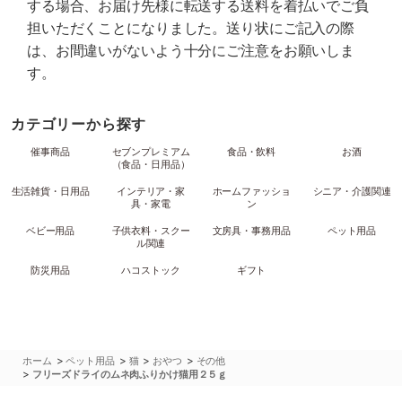
する場合、お届け先様に転送する送料を着払いでご負
担いただくことになりました。送り状にご記入の際
は、お間違いがないよう十分にご注意をお願いしま
す。
カテゴリーから探す
催事商品
セブンプレミアム
食品・飲料
お酒
（食品・日用品）
生活雑貨・日用品
インテリア・家
ホームファッショ
シニア・介護関連
具・家電
ン
ベビー用品
子供衣料・スクー
文房具・事務用品
ペット用品
ル関連
防災用品
ハコストック
ギフト
>
>
>
>
ホーム
ペット用品
猫
おやつ
その他
>
フリーズドライのムネ肉ふりかけ猫用２５ｇ