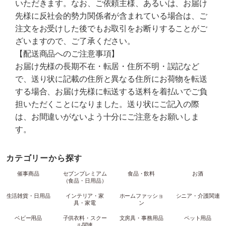
いただきます。なお、ご依頼主様、あるいは、お届け
先様に反社会的勢力関係者が含まれている場合は、ご
注文をお受けした後でもお取引をお断りすることがご
ざいますので、ご了承ください。
【配送商品へのご注意事項】
お届け先様の長期不在・転居・住所不明・誤記など
で、送り状に記載の住所と異なる住所にお荷物を転送
する場合、お届け先様に転送する送料を着払いでご負
担いただくことになりました。送り状にご記入の際
は、お間違いがないよう十分にご注意をお願いしま
す。
カテゴリーから探す
催事商品
セブンプレミアム
食品・飲料
お酒
（食品・日用品）
生活雑貨・日用品
インテリア・家
ホームファッショ
シニア・介護関連
具・家電
ン
ベビー用品
子供衣料・スクー
文房具・事務用品
ペット用品
ル関連