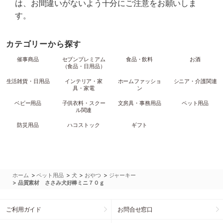
は、お間違いがないよう十分にご注意をお願いしま
す。
カテゴリーから探す
催事商品
セブンプレミアム
食品・飲料
お酒
（食品・日用品）
生活雑貨・日用品
インテリア・家
ホームファッショ
シニア・介護関連
具・家電
ン
ベビー用品
子供衣料・スクー
文房具・事務用品
ペット用品
ル関連
防災用品
ハコストック
ギフト
>
>
>
>
ホーム
ペット用品
犬
おやつ
ジャーキー
>
品質素材 ささみ犬好棒ミニ７０ｇ
ご利用ガイド
お問合せ窓口