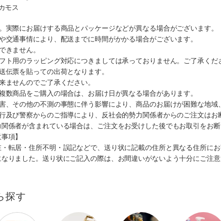
社カモス
す。実際にお届けする商品とパッケージなどが異なる場合がございます。
順や交通事情により、配送までに時間がかかる場合がございます。
できません。
ギフト用のラッピング対応につきましては承っておりません。ご了承くだ
配送伝票を貼っての出荷となります。
出来ませんのでご了承ください。
も複数商品をご購入の場合は、お届け日が異なる場合があります。
災害、その他の不測の事態に伴う影響により、商品のお届けが困難な地域
施行及び警察からのご指導により、反社会的勢力関係者からのご注文はお
力関係者が含まれている場合は、ご注文をお受けした後でもお取引をお断
意事項】
在・転居・住所不明・誤記などで、送り状に記載の住所と異なる住所にお
になりました。送り状にご記入の際は、お間違いがないよう十分にご注意
ら探す