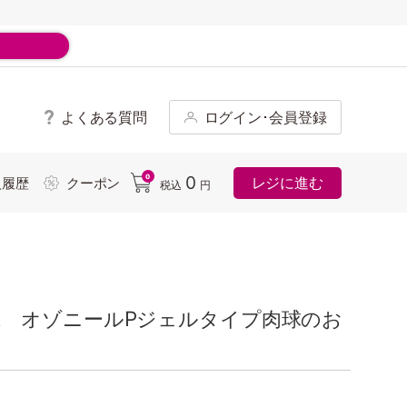
よくある質問
ログイン･会員登録
ド
0
0
レジに進む
入履歴
クーポン
税込
円
r pet オゾニールPジェルタイプ肉球のお