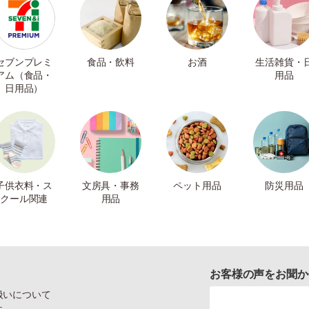
セブンプレミ
食品・飲料
お酒
生活雑貨・
アム（食品・
用品
日用品）
子供衣料・ス
文房具・事務
ペット用品
防災用品
クール関連
用品
お客様の声をお聞か
扱いについて