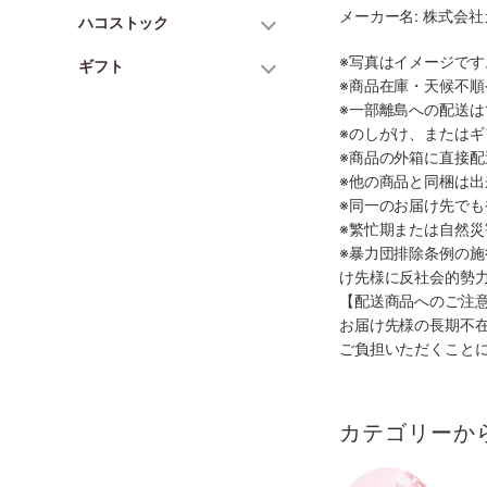
メーカー名: 株式会
ハコストック
※写真はイメージで
ギフト
※商品在庫・天候不
※一部離島への配送は
※のしがけ、または
※商品の外箱に直接
※他の商品と同梱は
※同一のお届け先で
※繁忙期または自然
※暴力団排除条例の
け先様に反社会的勢
【配送商品へのご注
お届け先様の長期不
ご負担いただくこと
カテゴリーか