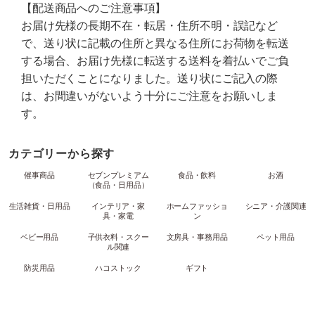
【配送商品へのご注意事項】
お届け先様の長期不在・転居・住所不明・誤記など
で、送り状に記載の住所と異なる住所にお荷物を転送
する場合、お届け先様に転送する送料を着払いでご負
担いただくことになりました。送り状にご記入の際
は、お間違いがないよう十分にご注意をお願いしま
す。
カテゴリーから探す
催事商品
セブンプレミアム
食品・飲料
お酒
（食品・日用品）
生活雑貨・日用品
インテリア・家
ホームファッショ
シニア・介護関連
具・家電
ン
ベビー用品
子供衣料・スクー
文房具・事務用品
ペット用品
ル関連
防災用品
ハコストック
ギフト