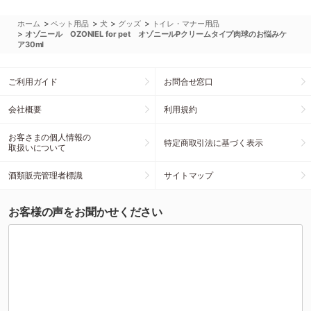
>
>
>
>
ホーム
ペット用品
犬
グッズ
トイレ・マナー用品
>
オゾニール OZONIEL for pet オゾニールPクリームタイプ肉球のお悩みケ
ア30ml
ご利用ガイド
お問合せ窓口
会社概要
利用規約
お客さまの個人情報の
特定商取引法に基づく表示
取扱いについて
酒類販売管理者標識
サイトマップ
お客様の声をお聞かせください