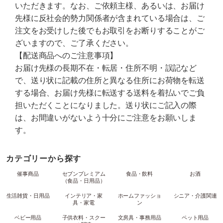
いただきます。なお、ご依頼主様、あるいは、お届け
先様に反社会的勢力関係者が含まれている場合は、ご
注文をお受けした後でもお取引をお断りすることがご
ざいますので、ご了承ください。
【配送商品へのご注意事項】
お届け先様の長期不在・転居・住所不明・誤記など
で、送り状に記載の住所と異なる住所にお荷物を転送
する場合、お届け先様に転送する送料を着払いでご負
担いただくことになりました。送り状にご記入の際
は、お間違いがないよう十分にご注意をお願いしま
す。
カテゴリーから探す
催事商品
セブンプレミアム
食品・飲料
お酒
（食品・日用品）
生活雑貨・日用品
インテリア・家
ホームファッショ
シニア・介護関連
具・家電
ン
ベビー用品
子供衣料・スクー
文房具・事務用品
ペット用品