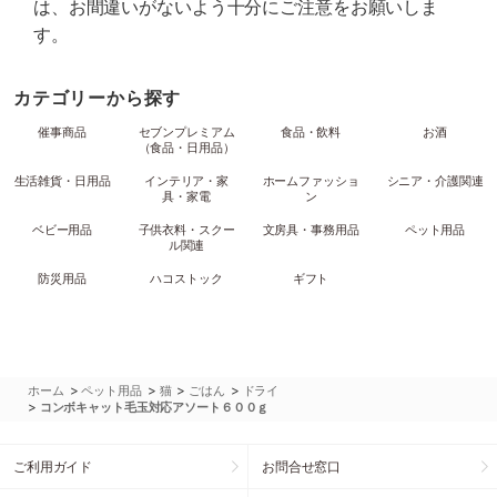
は、お間違いがないよう十分にご注意をお願いしま
す。
カテゴリーから探す
催事商品
セブンプレミアム
食品・飲料
お酒
（食品・日用品）
生活雑貨・日用品
インテリア・家
ホームファッショ
シニア・介護関連
具・家電
ン
ベビー用品
子供衣料・スクー
文房具・事務用品
ペット用品
ル関連
防災用品
ハコストック
ギフト
>
>
>
>
ホーム
ペット用品
猫
ごはん
ドライ
>
コンボキャット毛玉対応アソート６００ｇ
ご利用ガイド
お問合せ窓口