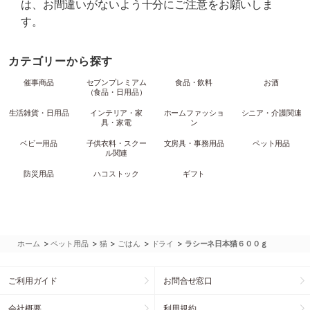
は、お間違いがないよう十分にご注意をお願いしま
す。
カテゴリーから探す
催事商品
セブンプレミアム
食品・飲料
お酒
（食品・日用品）
生活雑貨・日用品
インテリア・家
ホームファッショ
シニア・介護関連
具・家電
ン
ベビー用品
子供衣料・スクー
文房具・事務用品
ペット用品
ル関連
防災用品
ハコストック
ギフト
>
>
>
>
>
ホーム
ペット用品
猫
ごはん
ドライ
ラシーネ日本猫６００ｇ
ご利用ガイド
お問合せ窓口
会社概要
利用規約