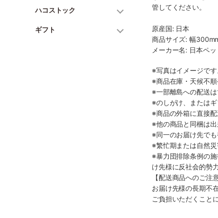
管してください。
ハコストック
原産国: 日本
ギフト
商品サイズ: 幅300mm
メーカー名: 日本ペ
※写真はイメージで
※商品在庫・天候不
※一部離島への配送は
※のしがけ、または
※商品の外箱に直接
※他の商品と同梱は
※同一のお届け先で
※繁忙期または自然
※暴力団排除条例の
け先様に反社会的勢
【配送商品へのご注
お届け先様の長期不
ご負担いただくこと