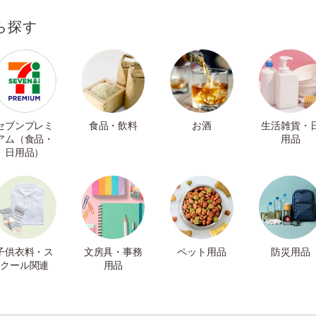
ら探す
セブンプレミ
食品・飲料
お酒
生活雑貨・
アム（食品・
用品
日用品）
子供衣料・ス
文房具・事務
ペット用品
防災用品
クール関連
用品