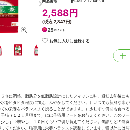
商品番号
jpl-4902112046630
2,588円
(税込
2,847円
)
25
ポイント
お気に入りに登録する
７５％に調整。脂肪分を低脂肪設計にしたフィッシュ味。避妊去勢後にも
か水をヒタヒタ程度に加え、ふやかしてください。）いつでも新鮮な水が
べての栄養をバランスよく摂ることができます。）少しずつ何回も食べる
。子猫（１２ヵ月頃まで）には子猫用フードをお与えください。このフー
日少しずつ増やし、１０日くらいで切り替えてください。缶詰などの副食
節してください。猫専用に栄養バランスを調整しています。猫以外には与