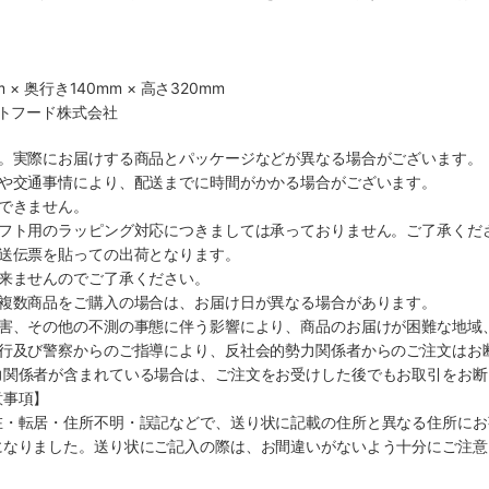
 × 奥行き140mm × 高さ320mm
ットフード株式会社
す。実際にお届けする商品とパッケージなどが異なる場合がございます。
順や交通事情により、配送までに時間がかかる場合がございます。
できません。
ギフト用のラッピング対応につきましては承っておりません。ご了承くだ
配送伝票を貼っての出荷となります。
出来ませんのでご了承ください。
も複数商品をご購入の場合は、お届け日が異なる場合があります。
災害、その他の不測の事態に伴う影響により、商品のお届けが困難な地域
施行及び警察からのご指導により、反社会的勢力関係者からのご注文はお
力関係者が含まれている場合は、ご注文をお受けした後でもお取引をお断
意事項】
在・転居・住所不明・誤記などで、送り状に記載の住所と異なる住所にお
になりました。送り状にご記入の際は、お間違いがないよう十分にご注意