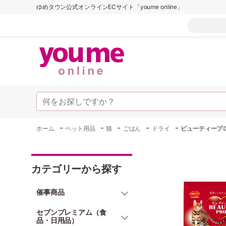
ゆめタウン公式オンラインECサイト「youme online」
-
-
-
-
-
ホーム
ペット用品
猫
ごはん
ドライ
ビューティープロ
カテゴリーから探す
催事商品
セブンプレミアム（食
品・日用品）