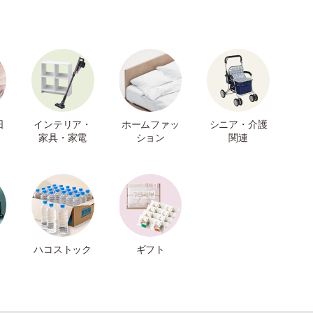
日
インテリア・
ホームファッ
シニア・介護
家具・家電
ション
関連
ハコストック
ギフト