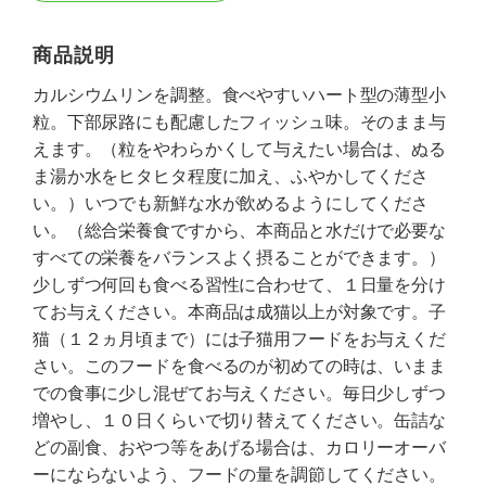
商品説明
カルシウムリンを調整。食べやすいハート型の薄型小
粒。下部尿路にも配慮したフィッシュ味。そのまま与
えます。（粒をやわらかくして与えたい場合は、ぬる
ま湯か水をヒタヒタ程度に加え、ふやかしてくださ
い。）いつでも新鮮な水が飲めるようにしてくださ
い。（総合栄養食ですから、本商品と水だけで必要な
すべての栄養をバランスよく摂ることができます。）
少しずつ何回も食べる習性に合わせて、１日量を分け
てお与えください。本商品は成猫以上が対象です。子
猫（１２ヵ月頃まで）には子猫用フードをお与えくだ
さい。このフードを食べるのが初めての時は、いまま
での食事に少し混ぜてお与えください。毎日少しずつ
増やし、１０日くらいで切り替えてください。缶詰な
どの副食、おやつ等をあげる場合は、カロリーオーバ
ーにならないよう、フードの量を調節してください。