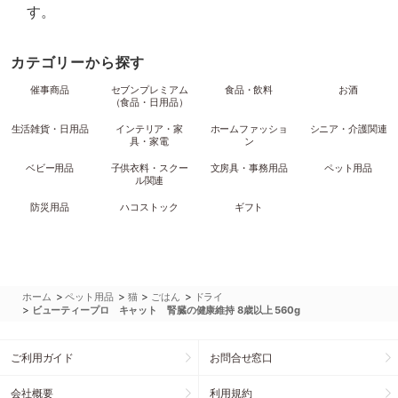
す。
カテゴリーから探す
催事商品
セブンプレミアム
食品・飲料
お酒
（食品・日用品）
生活雑貨・日用品
インテリア・家
ホームファッショ
シニア・介護関連
具・家電
ン
ベビー用品
子供衣料・スクー
文房具・事務用品
ペット用品
ル関連
防災用品
ハコストック
ギフト
>
>
>
>
ホーム
ペット用品
猫
ごはん
ドライ
>
ビューティープロ キャット 腎臓の健康維持 8歳以上 560g
ご利用ガイド
お問合せ窓口
会社概要
利用規約