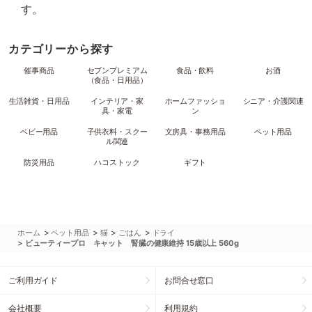
す。
カテゴリーから探す
催事商品
セブンプレミアム
食品・飲料
お酒
（食品・日用品）
生活雑貨・日用品
インテリア・家
ホームファッショ
シニア・介護関連
具・家電
ン
ベビー用品
子供衣料・スクー
文房具・事務用品
ペット用品
ル関連
防災用品
ハコストック
ギフト
>
>
>
>
ホーム
ペット用品
猫
ごはん
ドライ
>
ビューティープロ キャット 腎臓の健康維持 15歳以上 560g
ご利用ガイド
お問合せ窓口
会社概要
利用規約