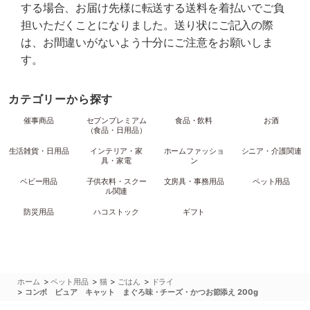
する場合、お届け先様に転送する送料を着払いでご負
担いただくことになりました。送り状にご記入の際
は、お間違いがないよう十分にご注意をお願いしま
す。
カテゴリーから探す
催事商品
セブンプレミアム
食品・飲料
お酒
（食品・日用品）
生活雑貨・日用品
インテリア・家
ホームファッショ
シニア・介護関連
具・家電
ン
ベビー用品
子供衣料・スクー
文房具・事務用品
ペット用品
ル関連
防災用品
ハコストック
ギフト
>
>
>
>
ホーム
ペット用品
猫
ごはん
ドライ
>
コンボ ピュア キャット まぐろ味・チーズ・かつお節添え 200g