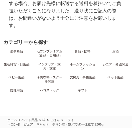
する場合、お届け先様に転送する送料を着払いでご負
担いただくことになりました。送り状にご記入の際
は、お間違いがないよう十分にご注意をお願いしま
す。
カテゴリーから探す
催事商品
セブンプレミアム
食品・飲料
お酒
（食品・日用品）
生活雑貨・日用品
インテリア・家
ホームファッショ
シニア・介護関連
具・家電
ン
ベビー用品
子供衣料・スクー
文房具・事務用品
ペット用品
ル関連
防災用品
ハコストック
ギフト
>
>
>
>
ホーム
ペット用品
猫
ごはん
ドライ
>
コンボ ピュア キャット チキン味・鶏パウダー仕立て 200g