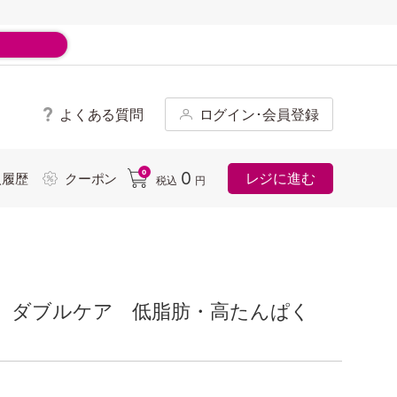
よくある質問
ログイン･会員登録
ド
0
0
レジに進む
入履歴
クーポン
税込
円
 ダブルケア 低脂肪・高たんぱく