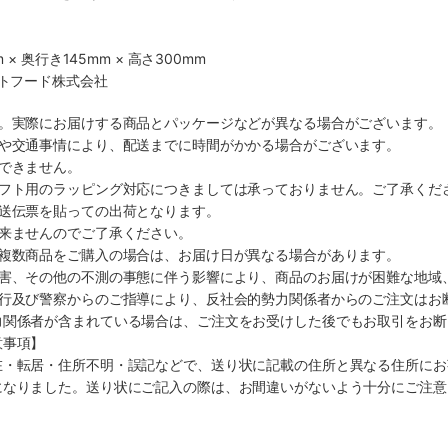
 × 奥行き145mm × 高さ300mm
ットフード株式会社
す。実際にお届けする商品とパッケージなどが異なる場合がございます。
順や交通事情により、配送までに時間がかかる場合がございます。
できません。
ギフト用のラッピング対応につきましては承っておりません。ご了承くだ
配送伝票を貼っての出荷となります。
出来ませんのでご了承ください。
も複数商品をご購入の場合は、お届け日が異なる場合があります。
災害、その他の不測の事態に伴う影響により、商品のお届けが困難な地域
施行及び警察からのご指導により、反社会的勢力関係者からのご注文はお
力関係者が含まれている場合は、ご注文をお受けした後でもお取引をお断
意事項】
在・転居・住所不明・誤記などで、送り状に記載の住所と異なる住所にお
になりました。送り状にご記入の際は、お間違いがないよう十分にご注意