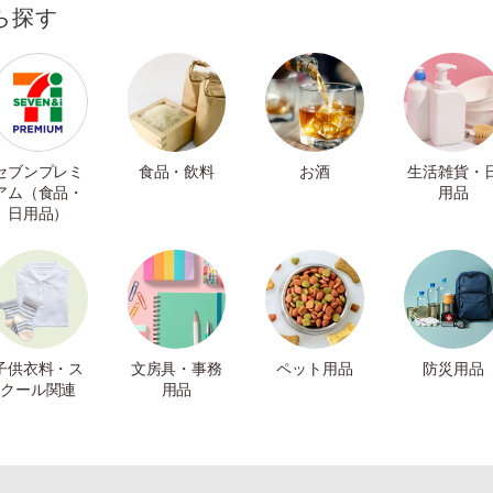
ら探す
セブンプレミ
食品・飲料
お酒
生活雑貨・
アム（食品・
用品
日用品）
子供衣料・ス
文房具・事務
ペット用品
防災用品
クール関連
用品