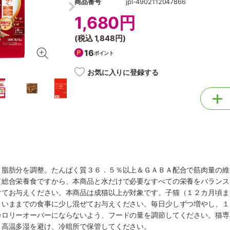
商品番号
jpl-4902112047866
1,680円
(税込
1,848円
)
16
ポイント
お気に入りに登録する
。脂肪分を調整。たんぱく質３６．５％以上＆ＧＡＢＡ配合で筋肉量の維
（総合栄養食ですから、本商品と水だけで必要なすべての栄養をバランス
けてお与えください。本商品は成猫以上が対象です。子猫（１２カ月頃ま
、いままでの食事に少し混ぜてお与えください。毎日少しずつ増やし、１
カロリーオーバーにならないよう、フードの量を調節してください。猫専
・高温多湿を避け、冷暗所で保管してください。