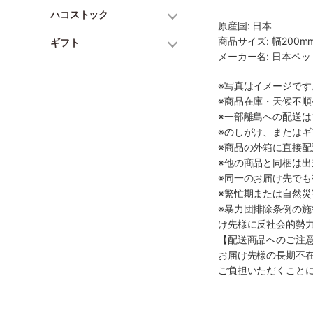
ハコストック
原産国: 日本
商品サイズ: 幅200mm
ギフト
メーカー名: 日本ペ
※写真はイメージで
※商品在庫・天候不
※一部離島への配送は
※のしがけ、または
※商品の外箱に直接
※他の商品と同梱は
※同一のお届け先で
※繁忙期または自然
※暴力団排除条例の
け先様に反社会的勢
【配送商品へのご注
お届け先様の長期不
ご負担いただくこと