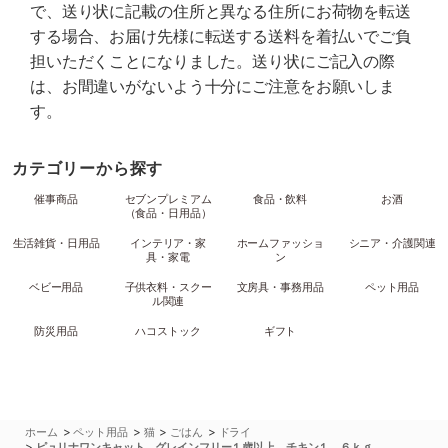
で、送り状に記載の住所と異なる住所にお荷物を転送
する場合、お届け先様に転送する送料を着払いでご負
担いただくことになりました。送り状にご記入の際
は、お間違いがないよう十分にご注意をお願いしま
す。
カテゴリーから探す
催事商品
セブンプレミアム
食品・飲料
お酒
（食品・日用品）
生活雑貨・日用品
インテリア・家
ホームファッショ
シニア・介護関連
具・家電
ン
ベビー用品
子供衣料・スクー
文房具・事務用品
ペット用品
ル関連
防災用品
ハコストック
ギフト
>
>
>
>
ホーム
ペット用品
猫
ごはん
ドライ
>
ピュリナワンキャット グレインフリー１歳以上 チキン１．６ｋｇ