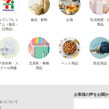
セブンプレミ
食品・飲料
お酒
生活雑貨・
アム（食品・
用品
日用品）
子供衣料・ス
文房具・事務
ペット用品
防災用品
クール関連
用品
お客様の声をお聞か
扱いについて
示