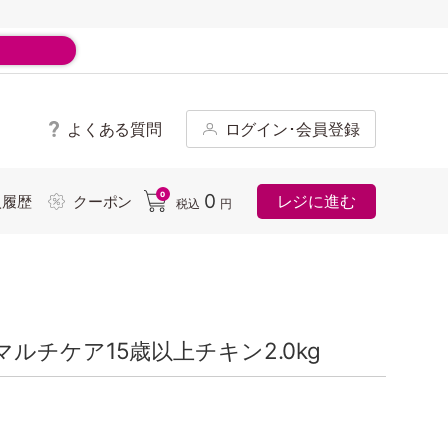
よくある質問
ログイン･会員登録
ド
0
0
レジに進む
入履歴
クーポン
税込
円
チケア15歳以上チキン2.0kg