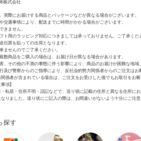
日本株式会社
す。実際にお届けする商品とパッケージなどが異なる場合がございます。
順や交通事情により、配送までに時間がかかる場合がございます。
できません。
ギフト用のラッピング対応につきましては承っておりません。ご了承くだ
配送伝票を貼っての出荷となります。
出来ませんのでご了承ください。
も複数商品をご購入の場合は、お届け日が異なる場合があります。
災害、その他の不測の事態に伴う影響により、商品のお届けが困難な地域
施行及び警察からのご指導により、反社会的勢力関係者からのご注文はお
力関係者が含まれている場合は、ご注文をお受けした後でもお取引をお断
意事項】
在・転居・住所不明・誤記などで、送り状に記載の住所と異なる住所にお
になりました。送り状にご記入の際は、お間違いがないよう十分にご注意
ら探す