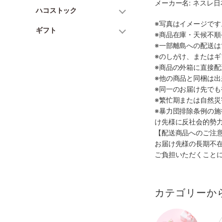
メーカー名: ネスレ
ハコストック
※写真はイメージで
ギフト
※商品在庫・天候不
※一部離島への配送は
※のしがけ、または
※商品の外箱に直接
※他の商品と同梱は
※同一のお届け先で
※繁忙期または自然
※暴力団排除条例の
け先様に反社会的勢
【配送商品へのご注
お届け先様の長期不
ご負担いただくこと
カテゴリーか