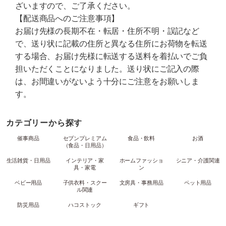
ざいますので、ご了承ください。
【配送商品へのご注意事項】
お届け先様の長期不在・転居・住所不明・誤記など
で、送り状に記載の住所と異なる住所にお荷物を転送
する場合、お届け先様に転送する送料を着払いでご負
担いただくことになりました。送り状にご記入の際
は、お間違いがないよう十分にご注意をお願いしま
す。
カテゴリーから探す
催事商品
セブンプレミアム
食品・飲料
お酒
（食品・日用品）
生活雑貨・日用品
インテリア・家
ホームファッショ
シニア・介護関連
具・家電
ン
ベビー用品
子供衣料・スクー
文房具・事務用品
ペット用品
ル関連
防災用品
ハコストック
ギフト