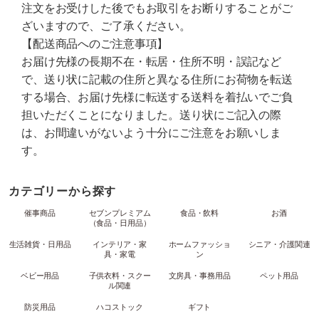
注文をお受けした後でもお取引をお断りすることがご
ざいますので、ご了承ください。
【配送商品へのご注意事項】
お届け先様の長期不在・転居・住所不明・誤記など
で、送り状に記載の住所と異なる住所にお荷物を転送
する場合、お届け先様に転送する送料を着払いでご負
担いただくことになりました。送り状にご記入の際
は、お間違いがないよう十分にご注意をお願いしま
す。
カテゴリーから探す
催事商品
セブンプレミアム
食品・飲料
お酒
（食品・日用品）
生活雑貨・日用品
インテリア・家
ホームファッショ
シニア・介護関連
具・家電
ン
ベビー用品
子供衣料・スクー
文房具・事務用品
ペット用品
ル関連
防災用品
ハコストック
ギフト