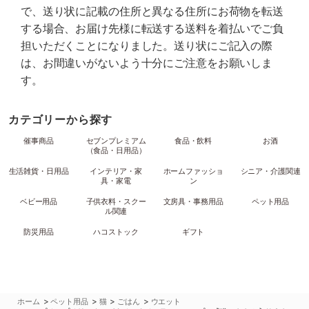
で、送り状に記載の住所と異なる住所にお荷物を転送
する場合、お届け先様に転送する送料を着払いでご負
担いただくことになりました。送り状にご記入の際
は、お間違いがないよう十分にご注意をお願いしま
す。
カテゴリーから探す
催事商品
セブンプレミアム
食品・飲料
お酒
（食品・日用品）
生活雑貨・日用品
インテリア・家
ホームファッショ
シニア・介護関連
具・家電
ン
ベビー用品
子供衣料・スクー
文房具・事務用品
ペット用品
ル関連
防災用品
ハコストック
ギフト
>
>
>
>
ホーム
ペット用品
猫
ごはん
ウエット