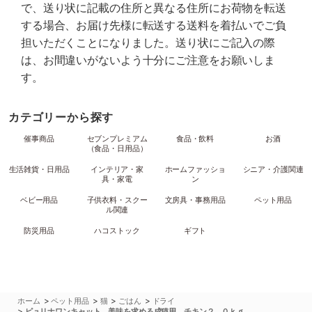
で、送り状に記載の住所と異なる住所にお荷物を転送
する場合、お届け先様に転送する送料を着払いでご負
担いただくことになりました。送り状にご記入の際
は、お間違いがないよう十分にご注意をお願いしま
す。
カテゴリーから探す
催事商品
セブンプレミアム
食品・飲料
お酒
（食品・日用品）
生活雑貨・日用品
インテリア・家
ホームファッショ
シニア・介護関連
具・家電
ン
ベビー用品
子供衣料・スクー
文房具・事務用品
ペット用品
ル関連
防災用品
ハコストック
ギフト
>
>
>
>
ホーム
ペット用品
猫
ごはん
ドライ
>
ピュリナワンキャット 美味を求める成猫用 チキン２．０ｋｇ